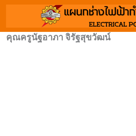
Skip
to
content
คุณครูนัฐอาภา จิรัฐสุขวัฒน์